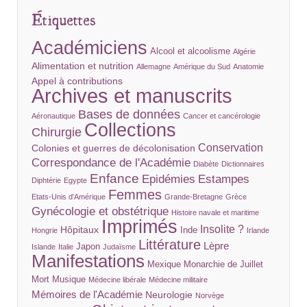
Étiquettes
Académiciens
Alcool et alcoolisme
Algérie
Alimentation et nutrition
Allemagne
Amérique du Sud
Anatomie
Appel à contributions
Archives et manuscrits
Bases de données
Aéronautique
Cancer et cancérologie
Collections
Chirurgie
Conservation
Colonies et guerres de décolonisation
Correspondance de l'Académie
Diabète
Dictionnaires
Enfance
Epidémies
Estampes
Diphtérie
Egypte
Femmes
Etats-Unis d'Amérique
Grande-Bretagne
Grèce
Gynécologie et obstétrique
Histoire navale et maritime
Imprimés
Insolite ?
Hôpitaux
Inde
Hongrie
Irlande
Littérature
Lèpre
Japon
Islande
Italie
Judaïsme
Manifestations
Mexique
Monarchie de Juillet
Mort
Musique
Médecine libérale
Médecine militaire
Mémoires de l'Académie
Neurologie
Norvège