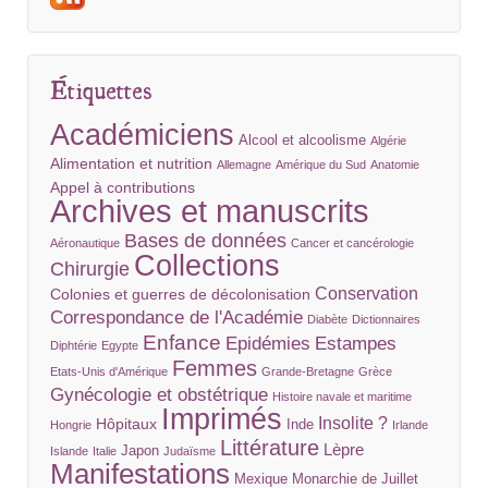
Étiquettes
Académiciens
Alcool et alcoolisme
Algérie
Alimentation et nutrition
Allemagne
Amérique du Sud
Anatomie
Appel à contributions
Archives et manuscrits
Bases de données
Aéronautique
Cancer et cancérologie
Collections
Chirurgie
Conservation
Colonies et guerres de décolonisation
Correspondance de l'Académie
Diabète
Dictionnaires
Enfance
Epidémies
Estampes
Diphtérie
Egypte
Femmes
Etats-Unis d'Amérique
Grande-Bretagne
Grèce
Gynécologie et obstétrique
Histoire navale et maritime
Imprimés
Insolite ?
Hôpitaux
Inde
Hongrie
Irlande
Littérature
Lèpre
Japon
Islande
Italie
Judaïsme
Manifestations
Mexique
Monarchie de Juillet