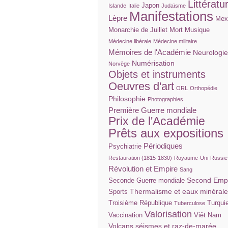
Littératu
Japon
Islande
Italie
Judaïsme
Manifestations
Lèpre
Mex
Monarchie de Juillet
Mort
Musique
Médecine libérale
Médecine militaire
Mémoires de l'Académie
Neurologi
Numérisation
Norvège
Objets et instruments
Oeuvres d'art
ORL
Orthopédie
Philosophie
Photographies
Première Guerre mondiale
Prix de l'Académie
Prêts aux expositions
Périodiques
Psychiatrie
Restauration (1815-1830)
Royaume-Uni
Russie
Révolution et Empire
Sang
Second Emp
Seconde Guerre mondiale
Thermalisme et eaux minéral
Sports
Troisième République
Turqui
Tuberculose
Valorisation
Vaccination
Viêt Nam
Volcans séismes et raz-de-marée