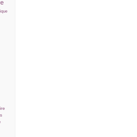
re
ique
e
ire
es
e