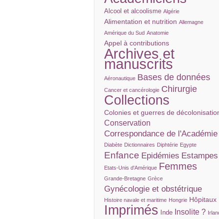
Alcool et alcoolisme
Algérie
Alimentation et nutrition
Allemagne
Amérique du Sud
Anatomie
Appel à contributions
Archives et
manuscrits
Bases de données
Aéronautique
Chirurgie
Cancer et cancérologie
Collections
Colonies et guerres de décolonisatio
Conservation
Correspondance de l'Académie
Diabète
Dictionnaires
Diphtérie
Egypte
Enfance
Epidémies
Estampes
Femmes
Etats-Unis d'Amérique
Grande-Bretagne
Grèce
Gynécologie et obstétrique
Hôpitaux
Histoire navale et maritime
Hongrie
Imprimés
Insolite ?
Inde
Irla