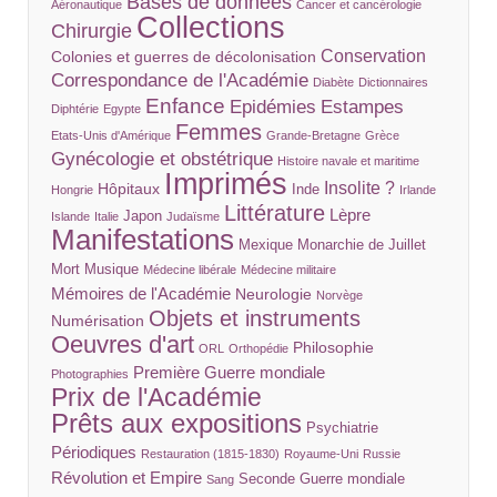
Bases de données
Aéronautique
Cancer et cancérologie
Collections
Chirurgie
Conservation
Colonies et guerres de décolonisation
Correspondance de l'Académie
Diabète
Dictionnaires
Enfance
Epidémies
Estampes
Diphtérie
Egypte
Femmes
Etats-Unis d'Amérique
Grande-Bretagne
Grèce
Gynécologie et obstétrique
Histoire navale et maritime
Imprimés
Insolite ?
Hôpitaux
Inde
Hongrie
Irlande
Littérature
Lèpre
Japon
Islande
Italie
Judaïsme
Manifestations
Mexique
Monarchie de Juillet
Mort
Musique
Médecine libérale
Médecine militaire
Mémoires de l'Académie
Neurologie
Norvège
Objets et instruments
Numérisation
Oeuvres d'art
Philosophie
ORL
Orthopédie
Première Guerre mondiale
Photographies
Prix de l'Académie
Prêts aux expositions
Psychiatrie
Périodiques
Restauration (1815-1830)
Royaume-Uni
Russie
Révolution et Empire
Seconde Guerre mondiale
Sang