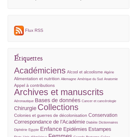
Flux RSS
Étiquettes
Académiciens
Alcool et alcoolisme
Algérie
Alimentation et nutrition
Allemagne
Amérique du Sud
Anatomie
Appel à contributions
Archives et manuscrits
Bases de données
Aéronautique
Cancer et cancérologie
Collections
Chirurgie
Conservation
Colonies et guerres de décolonisation
Correspondance de l'Académie
Diabète
Dictionnaires
Enfance
Epidémies
Estampes
Diphtérie
Egypte
Femmes