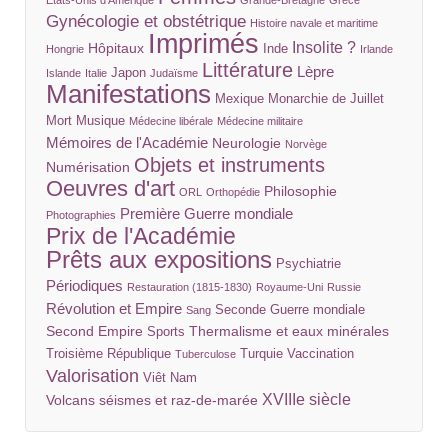
Etats-Unis d'Amérique
Grande-Bretagne
Grèce
Gynécologie et obstétrique
Histoire navale et maritime
Imprimés
Insolite ?
Hôpitaux
Inde
Hongrie
Irlande
Littérature
Lèpre
Japon
Islande
Italie
Judaïsme
Manifestations
Mexique
Monarchie de Juillet
Mort
Musique
Médecine libérale
Médecine militaire
Mémoires de l'Académie
Neurologie
Norvège
Objets et instruments
Numérisation
Oeuvres d'art
Philosophie
ORL
Orthopédie
Première Guerre mondiale
Photographies
Prix de l'Académie
Prêts aux expositions
Psychiatrie
Périodiques
Restauration (1815-1830)
Royaume-Uni
Russie
Révolution et Empire
Seconde Guerre mondiale
Sang
Second Empire
Thermalisme et eaux minérales
Sports
Troisième République
Turquie
Vaccination
Tuberculose
Valorisation
Viêt Nam
XVIIIe siècle
Volcans séismes et raz-de-marée